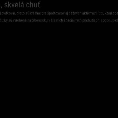
, skvelá chuť.
elkovín, preto sú ideálne pre športovcov aj bežných aktívnych ľudí, ktorí pot
činky sú vyrobené na Slovensku v šiestich špeciálnych príchutiach: coconut-c