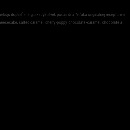
rebujú doplniť energiu kedykoľvek počas dňa. Vďaka originálnej receptúre a
heesecake, salted caramel, cherry-poppy,
chocolate-caramel, chocolate a