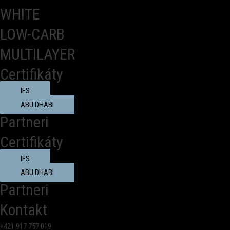
WHITE
LOW-CARB
MULTILAYER
Certifikáty
IFS
ABU DHABI
Partneri
Certifikáty
IFS
ABU DHABI
Partneri
Kontakt
+421 917 757 019