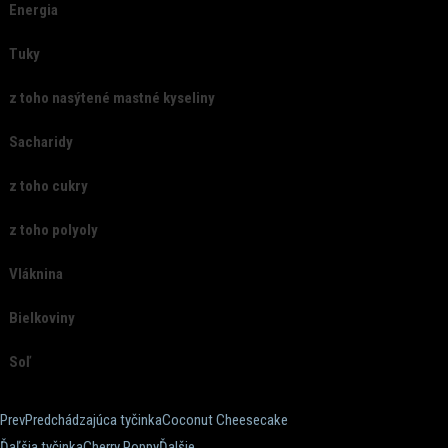
Energia
Tuky
z toho nasýtené mastné kyseliny
Sacharidy
z toho cukry
z toho polyoly
Vláknina
Bielkoviny
Soľ
Prev
Predchádzajúca tyčinka
Coconut Cheesecake
Ďaľšia tyčinka
Cherry Poppy
Ďalšie