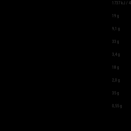
1737 kJ / 4
19 g
9,1 g
33 g
3,4 g
18 g
2,0 g
35 g
0,55 g