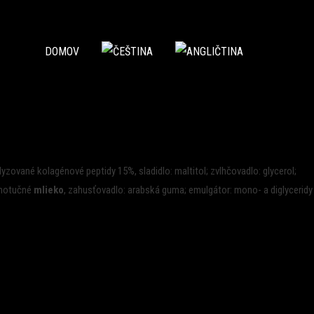
DOMOV
lyzované kolagénové peptidy 15%, sladidlo: maltitol; zvlhčovadlo: glycerol;
plnotučné
mlieko
, zahusťovadlo: arabská guma; emulgátor: mono- a diglyceridy