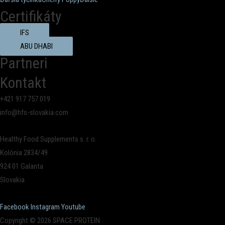
Certifikáty
IFS
ABU DHABI
Partneri
Kontakt
+421 917 757 019
info@hfs-slovakia.com
Healthy Food Supplements s. r. o.
Kolónia 2834/49
924 01 Galanta
Slovakia
Facebook
Instagram
Youtube
Copyright © 2026 SPACE PROTEIN