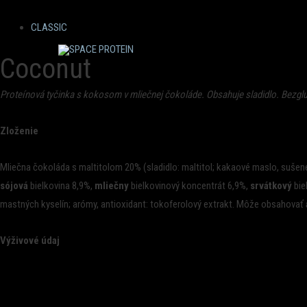
CLASSIC
Coconut
Proteínová tyčinka s kokosom v mliečnej čokoláde. Obsahuje sladidlo. Bezg
Zloženie
Mliečna čokoláda s maltitolom 20% (sladidlo: maltitol; kakaové maslo, suše
sójová
bielkovina 8,9%,
mliečny
bielkovinový koncentrát 6,9%,
srvátkový
bie
mastných kyselín; arómy, antioxidant: tokoferolový extrakt. Môže obsahovať
Výživové údaj