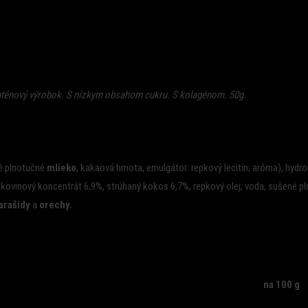
luténový výrobok. S nízkym obsahom cukru. S kolagénom. 50g.
né plnotučné
mlieko
, kakaová hmota, emulgátor: repkový lecitín; aróma), hydro
lkovinový koncentrát 6,9%, strúhaný kokos 6,7%, repkový olej, voda, sušené 
arašidy
a
orechy.
na 100 g